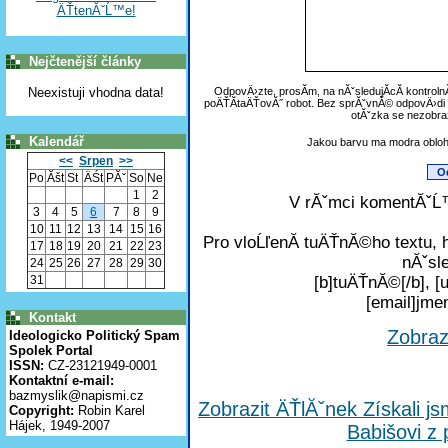
ÄŤtenĂˇĹ™e!
Nejčtenější články
Neexistuji vhodna data!
OdpovÄ›zte, prosĂ­m, na nĂˇsledujĂ­cĂ­ kontroln
poÄŤĂ­taÄŤovĂ˝ robot. Bez sprĂˇvnĂ© odpovÄ›di 
otĂˇzka se nezobr
Kalendář
Jakou barvu ma modra oblo
<<
Srpen
>>
Po
Ăšt
St
ÄŚt
PĂˇ
So
Ne
1
2
V rĂˇmci komentĂˇĹ™
3
4
5
6
7
8
9
10
11
12
13
14
15
16
Pro vloĹľenĂ­ tuÄŤnĂ©ho textu, 
17
18
19
20
21
22
23
nĂˇsle
24
25
26
27
28
29
30
31
[b]tuÄŤnĂ©[/b], [u
[email]jm
Kontakt
Zobra
Ideologicko Politický Spam
Spolek Portal
ISSN:
CZ-23121949-0001
Kontaktní e-mail:
bazmyslik@napismi.cz
Zobrazit ÄŤlĂˇnek Získali js
Copyright:
Robin Karel
Hájek, 1949-2007
Babišovi z 