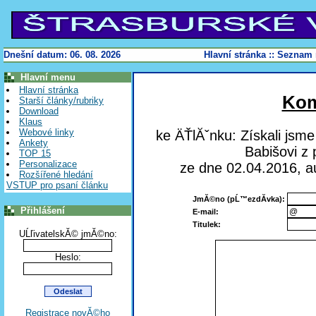
Dnešní datum: 06. 08. 2026
Hlavní stránka
::
Seznam 
Hlavní menu
Hlavní stránka
Ko
Starší články/rubriky
Download
Klaus
Webové linky
ke ÄŤlĂˇnku: Získali jsme
Ankety
Babišovi z 
TOP 15
Personalizace
ze dne 02.04.2016, a
Rozšířené hledání
VSTUP pro psaní článku
JmĂ©no (pĹ™ezdĂ­vka):
Přihlášení
E-mail:
Titulek:
UĹľivatelskĂ© jmĂ©no:
Heslo:
Registrace novĂ©ho