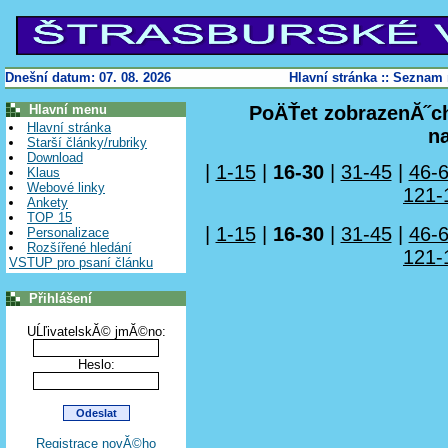
Dnešní datum: 07. 08. 2026
Hlavní stránka
::
Seznam 
Hlavní menu
PoÄŤet zobrazenĂ˝ch
Hlavní stránka
n
Starší články/rubriky
Download
|
1-15
|
16-30
|
31-45
|
46-
Klaus
Webové linky
121-
Ankety
TOP 15
|
1-15
|
16-30
|
31-45
|
46-
Personalizace
Rozšířené hledání
121-
VSTUP pro psaní článku
Přihlášení
UĹľivatelskĂ© jmĂ©no:
Heslo:
Registrace novĂ©ho