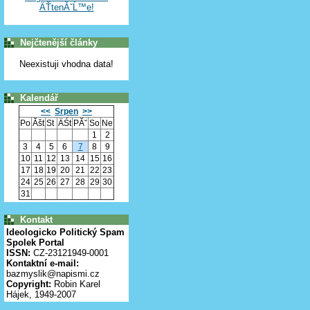
ÄŤtenĂˇĹ™e!
Nejčtenější články
Neexistuji vhodna data!
Kalendář
<<
Srpen
>>
Po
Ăšt
St
ÄŚt
PĂˇ
So
Ne
1
2
3
4
5
6
7
8
9
10
11
12
13
14
15
16
17
18
19
20
21
22
23
24
25
26
27
28
29
30
31
Kontakt
Ideologicko Politický Spam
Spolek Portal
ISSN:
CZ-23121949-0001
Kontaktní e-mail:
bazmyslik@napismi.cz
Copyright:
Robin Karel
Hájek, 1949-2007