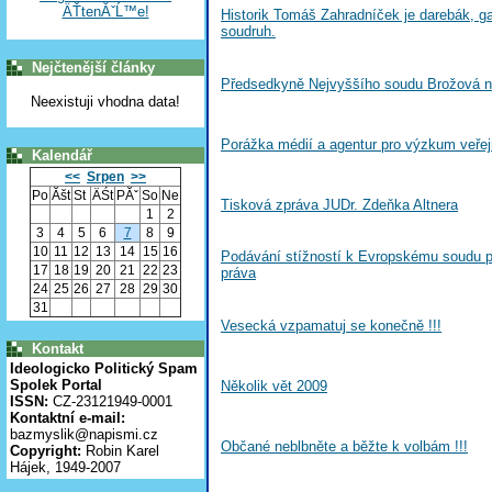
ÄŤtenĂˇĹ™e!
Historik Tomáš Zahradníček je darebák, ga
soudruh.
Nejčtenější články
Předsedkyně Nejvyššího soudu Brožová n
Neexistuji vhodna data!
Porážka médií a agentur pro výzkum veře
Kalendář
<<
Srpen
>>
Po
Ăšt
St
ÄŚt
PĂˇ
So
Ne
Tisková zpráva JUDr. Zdeňka Altnera
1
2
3
4
5
6
7
8
9
10
11
12
13
14
15
16
Podávání stížností k Evropskému soudu p
17
18
19
20
21
22
23
práva
24
25
26
27
28
29
30
31
Vesecká vzpamatuj se konečně !!!
Kontakt
Ideologicko Politický Spam
Spolek Portal
Několik vět 2009
ISSN:
CZ-23121949-0001
Kontaktní e-mail:
bazmyslik@napismi.cz
Občané neblbněte a běžte k volbám !!!
Copyright:
Robin Karel
Hájek, 1949-2007