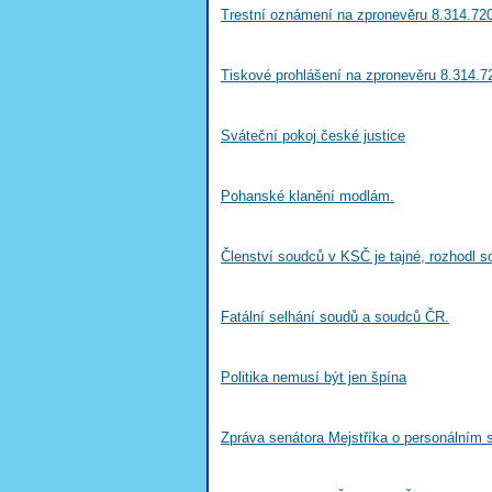
Trestní oznámení na zpronevěru 8.314.720
Tiskové prohlášení na zpronevěru 8.314.7
Sváteční pokoj české justice
Pohanské klanění modlám.
Členství soudců v KSČ je tajné, rozhodl s
Fatální selhání soudů a soudců ČR.
Politika nemusí být jen špína
Zpráva senátora Mejstříka o personálním s