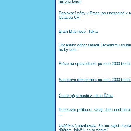
milionů korun
Parkovací zóny v Praze jsou nesporně v r
Ústavou ČR!
Bratři Mašínové - fakta
Občanský odpor zasadil Okresnímu soudu 
těžký úder.
Právo na spravedlnost po roce 2000 trochu 
Sametová demokracie po roce 2000 trochu 
Čunek přijal hostii z rukou Ďábla
Bohorovní politici si žádají další nestíhat
...
Uváčiková navrhovala, že mu zajistí konta
dítětem, když jí za to zaplatí