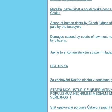
Morálka, nezávislost a soudcovská čest 
Česku.
Abuse of human rights by Czech judges sh
paid by the taxpayers
Damages caused by courts of law must no
by citizens.
Jak je to s Komunistickým svazem mláde
HLADOVKA
Za zachování Kozího plácku v současné 
STÁTNÍ MOC USTUPUJE NEJPRIMITIV
POPULISMU A NEJHRUBŠÍ MEDIÁLNÍ 
VEŘEJNOSTI
Stát opakovaně porušuje Ústavu a právní 