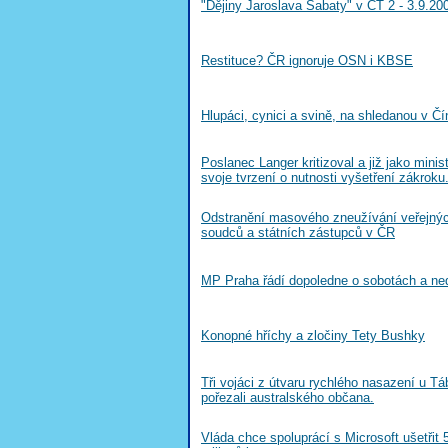
"Dějiny Jaroslava Šabaty" v ČT 2 - 3.9.20
Restituce? ČR ignoruje OSN i KBSE
Hlupáci, cynici a svině, na shledanou v Čí
Poslanec Langer kritizoval a již jako minist
svoje tvrzení o nutnosti vyšetření zákroku
Odstranění masového zneužívání veřejnýc
soudců a státních zástupců v ČR
MP Praha řádí dopoledne o sobotách a ned
Konopné hříchy a zločiny Tety Bushky
Tři vojáci z útvaru rychlého nasazení u Táb
pořezali australského občana.
Vláda chce spoluprácí s Microsoft ušetřit 