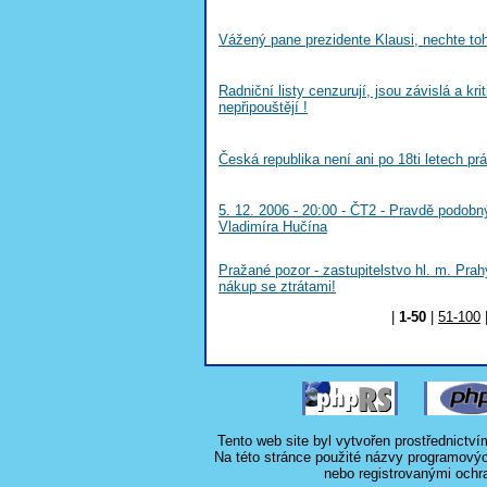
Vážený pane prezidente Klausi, nechte toh
Radniční listy cenzurují, jsou závislá a krit
nepřipouštějí !
Česká republika není ani po 18ti letech práv
5. 12. 2006 - 20:00 - ČT2 - Pravdě podobn
Vladimíra Hučína
Pražané pozor - zastupitelstvo hl. m. Prah
nákup se ztrátami!
|
1-50
|
51-100
Tento web site byl vytvořen prostřednictv
Na této stránce použité názvy programový
nebo registrovanými ochr