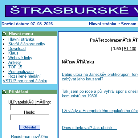
Dnešní datum: 07. 08. 2026
Hlavní stránka
::
Seznam 
Hlavní menu
Hlavní stránka
PoÄŤet zobrazenĂ˝ch ÄŤl
Starší články/rubriky
Download
|
1-50
|
51-100
Klaus
Webové linky
NĂˇzev ÄŤlĂˇnku
Ankety
TOP 15
Personalizace
Babiš útočí na Janečkův protikorupční fo
Rozšířené hledání
zabývat jeho kauzami?
VSTUP pro psaní článku
Tak jsem po roce a půl vyhrál spor s dneš
Přihlášení
komunistů po 1989!
UĹľivatelskĂ© jmĂ©no:
Lži vlády a Energetického regulačního úřa
Heslo:
Dnes stávkovat? Jak ubohé ...
Registrace novĂ©ho