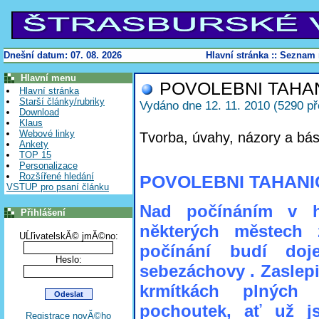
Dnešní datum: 07. 08. 2026
Hlavní stránka
::
Seznam 
Hlavní menu
POVOLEBNI TAHA
Hlavní stránka
Starší články/rubriky
Vydáno dne 12. 11. 2010 (5290 př
Download
Klaus
Webové linky
Tvorba, úvahy, názory a bás
Ankety
TOP 15
Personalizace
Rozšířené hledání
POVOLEBNI TAHANI
VSTUP pro psaní článku
Nad počínáním v h
Přihlášení
některých městech 
UĹľivatelskĂ© jmĂ©no:
počínání budí doje
Heslo:
sebezáchovy . Zaslepi
krmítkách plných 
pochoutek, ať už j
Registrace novĂ©ho