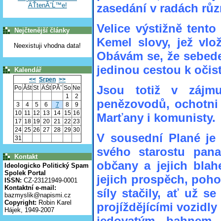
ÄŤtenĂˇĹ™e!
zasedání v radách růz
Velice výstižně tento
Nejčtenější články
Kemel slovy, jež vlo
Neexistuji vhodna data!
Obávám se, že sebede
jedinou cestou k oči
Kalendář
<<
Srpen
>>
Jsou totiž v zájm
Po
Ăšt
St
ÄŚt
PĂˇ
So
Ne
1
2
penězovodů, ochotni 
3
4
5
6
7
8
9
10
11
12
13
14
15
16
Marťany i komunisty.
17
18
19
20
21
22
23
24
25
26
27
28
29
30
V sousední Plané je j
31
svého starostu pan
Kontakt
občany a jejich blah
Ideologicko Politický Spam
Spolek Portal
jejich prospěch, poho
ISSN:
CZ-23121949-0001
Kontaktní e-mail:
síly stačily, ať už s
bazmyslik@napismi.cz
Copyright:
Robin Karel
projíždějícími vozidly
Hájek, 1949-2007
jedovatým bahnem 