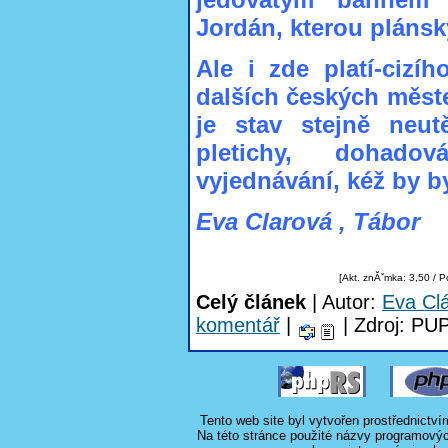
Jordán, kterou plánsk
Ale i zde platí-cizíh
dalších českých měst
je stav stejně neu
pletichy, dohado
vyjednávání, kéž by b
Eva Clarová , Tábor
[Akt. znĂˇmka: 3,50 / 
Celý článek
| Autor:
Eva Cl
komentář
|
| Zdroj: PU
Tento web site byl vytvořen prostřednictv
Na této stránce použité názvy programový